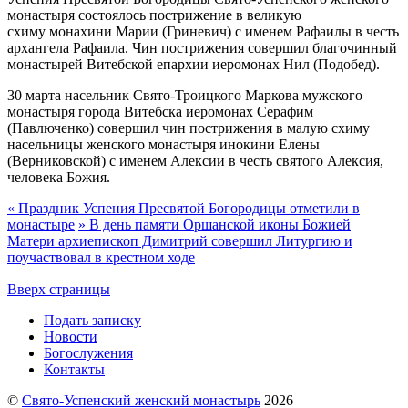
монастыря состоялось пострижение в великую
схиму монахини Марии (Гриневич) с именем Рафаилы в честь
архангела Рафаила. Чин пострижения совершил благочинный
монастырей Витебской епархии иеромонах Нил (Подобед).
30 марта насельник Свято-Троицкого Маркова мужского
монастыря города Витебска иеромонах Серафим
(Павлюченко) совершил чин пострижения в малую схиму
насельницы женского монастыря инокини Елены
(Верниковской) с именем Алексии в честь святого Алексия,
человека Божия.
«
Праздник Успения Пресвятой Богородицы отметили в
монастыре
»
В день памяти Оршанской иконы Божией
Матери архиепископ Димитрий совершил Литургию и
поучаствовал в крестном ходе
Вверх страницы
Подать записку
Новости
Богослужения
Контакты
©
Свято-Успенский женский монастырь
2026